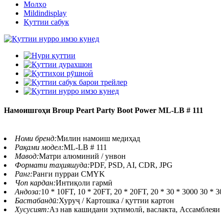
Молҳо
Mildindisplay
Қуттии сабук
Намоишгоҳи Broup Peart Party Boot Power ML-LB # 111
Номи бренд:
Милин намоиш медиҳад
Рақами модел:
ML-LB # 111
Мавод:
Матри алюминий / унвон
Формати таҳияшуда:
PDF, PSD, AI, CDR, JPG
Ранг:
Ранги пурраи CMYK
Чоп кардан:
Интиқоли гармӣ
Андоза:
10 * 10FT, 10 * 20FT, 20 * 20FT, 20 * 30 * 3000 30 *
Бастабандӣ:
Хуруҷ / Картошка / қуттии картон
Хусусият:
Аз нав кашидани эҳтимолӣ, васлакта, Ассамблеяи