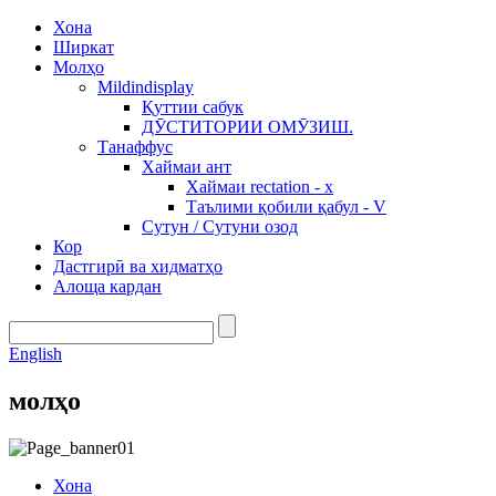
Хона
Ширкат
Молҳо
Mildindisplay
Қуттии сабук
ДӮСТИТОРИИ ОМӮЗИШ.
Танаффус
Хаймаи ант
Хаймаи rectation - x
Таълими қобили қабул - V
Сутун / Сутуни озод
Кор
Дастгирӣ ва хидматҳо
Алоща кардан
English
молҳо
Хона