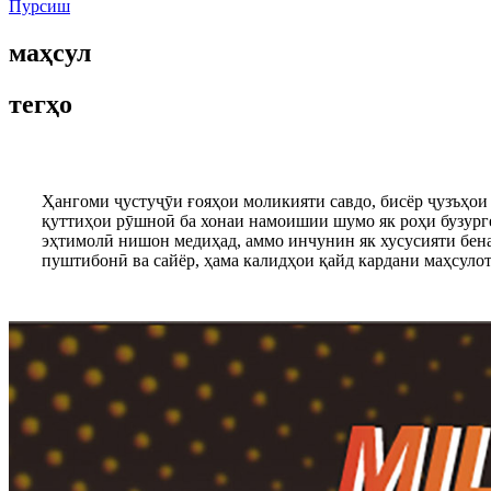
Пурсиш
маҳсул
тегҳо
Ҳангоми ҷустуҷӯи ғояҳои моликияти савдо, бисёр ҷузъҳои
қуттиҳои рӯшноӣ ба хонаи намоишии шумо як роҳи бузурге
эҳтимолӣ нишон медиҳад, аммо инчунин як хусусияти беназ
пуштибонӣ ва сайёр, ҳама калидҳои қайд кардани маҳсулот