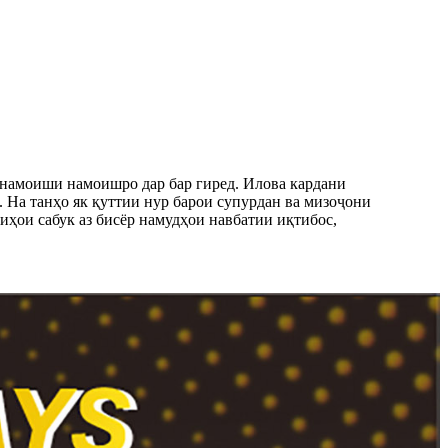
 намоиши намоишро дар бар гиред. Илова кардани
 На танҳо як қуттии нур барои супурдан ва мизоҷони
иҳои сабук аз бисёр намудҳои навбатии иқтибос,