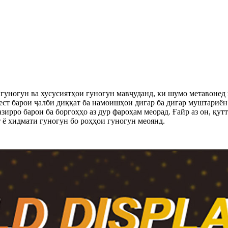
 гуногун ва хусусиятҳои гуногун мавҷуданд, ки шумо метавонед
ст барои ҷалби диққат ба намоишҳои дигар ба дигар муштариён.
ирро барои ба боргоҳҳо аз дур фароҳам меорад. Ғайр аз он, қутт
 ё хидмати гуногун бо роҳҳои гуногун меоянд.