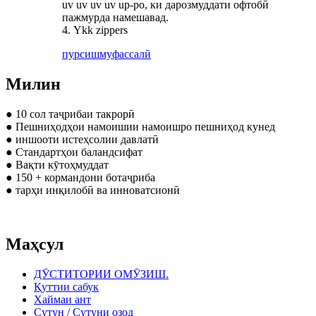
uv uv uv uv up-ро, ки дарозмуддати офтобӣ
пажмурда намешавад.
4. Ykk zippers
пурсиш
муфассалӣ
Милин
● 10 сол таҷрибаи такрорӣ
● Пешниҳодҳои намоишии намоишро пешниҳод кунед
● иншооти истеҳсолии давлатӣ
● Стандартҳои баландсифат
● Вақти кӯтоҳмуддат
● 150 + кормандони ботаҷриба
● тарҳи инқилобӣ ва инноватсионӣ
Маҳсул
ДӮСТИТОРИИ ОМӮЗИШ.
Қуттии сабук
Хаймаи ант
Сутун / Сутуни озод