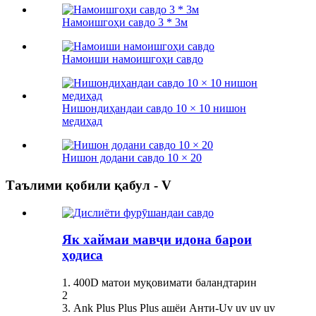
Намоишгоҳи савдо 3 * 3м
Намоиши намоишгоҳи савдо
Нишондиҳандаи савдо 10 × 10 нишон
медиҳад
Нишон додани савдо 10 × 20
Таълими қобили қабул - V
Як хаймаи мавҷи идона барои
ҳодиса
1. 400D матои муқовимати баландтарин
2
3. Ank Plus Plus Plus ашёи Анти-Uv uv uv uv