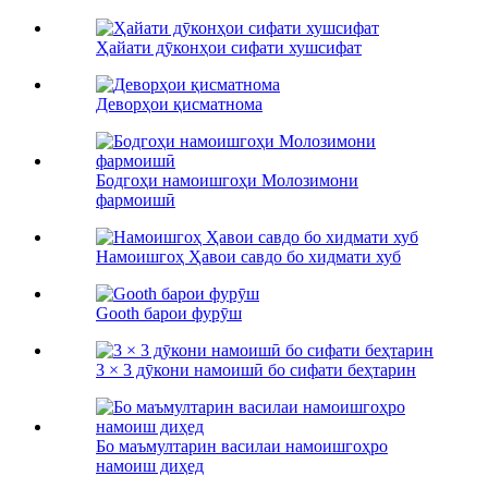
Ҳайати дӯконҳои сифати хушсифат
Деворҳои қисматнома
Бодгоҳи намоишгоҳи Молозимони
фармоишӣ
Намоишгоҳ Ҳавои савдо бо хидмати хуб
Gooth барои фурӯш
3 × 3 дӯкони намоишӣ бо сифати беҳтарин
Бо маъмултарин василаи намоишгоҳро
намоиш диҳед