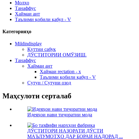
Молҳо
Танаффус
Хаймаи ант
Таълими қобили қабул - V
Категорияҳо
Mildindisplay
Қуттии сабук
ДӮСТИТОРИИ ОМӮЗИШ.
Танаффус
Хаймаи ант
Хаймаи rectation - x
Таълими қобили қабул - V
Сутун / Сутуни озод
Маҳсулоти серталаб
Идеяҳои нави тиҷоратии мода
ДӮСТИТОРИ НАЗОРАТИ ДӮСТИ
МАЪЛУМОТҲО ДАР БОРАИ НАДОРАД ...