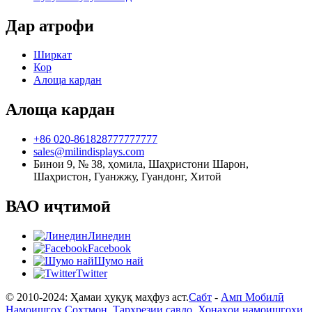
Дар атрофи
Ширкат
Кор
Алоща кардан
Алоща кардан
+86 020-861828777777777
sales@milindisplays.com
Бинои 9, № 38, ҳомила, Шаҳристони Шарон,
Шаҳристон, Гуанжжу, Гуандонг, Хитой
ВАО иҷтимоӣ
Линедин
Facebook
Шумо най
Twitter
© 2010-2024: Ҳамаи ҳуқуқ маҳфуз аст.
Сабт
-
Амп Мобилӣ
Намоишгоҳ Сохтмон
,
Тарҳрезии савдо
,
Хонаҳои намоишгоҳи