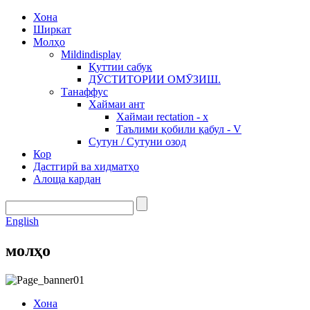
Хона
Ширкат
Молҳо
Mildindisplay
Қуттии сабук
ДӮСТИТОРИИ ОМӮЗИШ.
Танаффус
Хаймаи ант
Хаймаи rectation - x
Таълими қобили қабул - V
Сутун / Сутуни озод
Кор
Дастгирӣ ва хидматҳо
Алоща кардан
English
молҳо
Хона