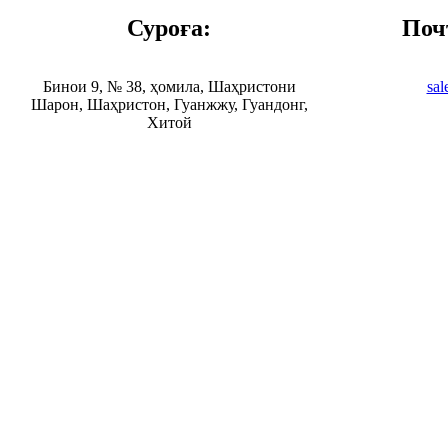
Суроға:
Поч
Бинои 9, № 38, ҳомила, Шаҳристони
sal
Шарон, Шаҳристон, Гуанжжу, Гуандонг,
Хитой