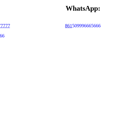
WhatsApp:
77777
86
1
509996665666
66