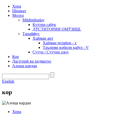
Хона
Ширкат
Молҳо
Mildindisplay
Қуттии сабук
ДӮСТИТОРИИ ОМӮЗИШ.
Танаффус
Хаймаи ант
Хаймаи rectation - x
Таълими қобили қабул - V
Сутун / Сутуни озод
Кор
Дастгирӣ ва хидматҳо
Алоща кардан
English
кор
Хона