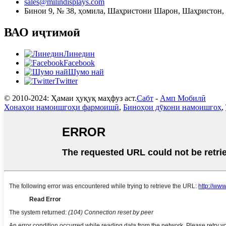
sales@milindisplays.com
Бинои 9, № 38, ҳомила, Шаҳристони Шарон, Шаҳристон, 
ВАО иҷтимоӣ
Линедин
Facebook
Шумо най
Twitter
© 2010-2024: Ҳамаи ҳуқуқ маҳфуз аст.
Сабт
-
Амп Мобилӣ
Хонаҳои намоишгоҳи фармоишӣ
,
Биноҳои дӯкони намоишгоҳ
,