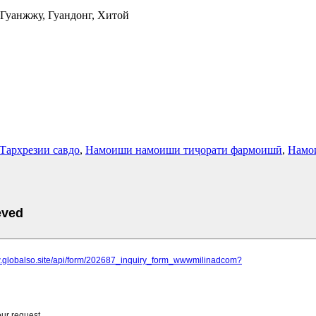
Гуанжжу, Гуандонг, Хитой
Тарҳрезии савдо
,
Намоиши намоиши тиҷорати фармоишӣ
,
Намо