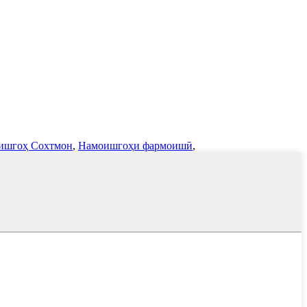
ишгоҳ Сохтмон
,
Намоишгоҳи фармоишӣ
,