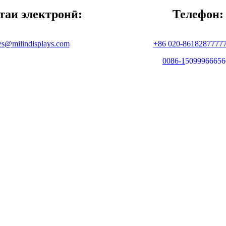
таи электронӣ:
Телефон:
es@milindisplays.com
+86 020-8618287777
0086-
1
5099966656