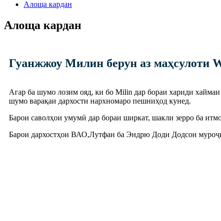
Алоща кардан
Алоща кардан
Гуанжжоу Милин берун аз маҳсулоти We
Агар ба шумо лозим ояд, ки бо Milin дар бораи хариди хайма
шумо варақаи дархости нархномаро пешниҳод кунед.
Барои саволҳои умумӣ дар бораи ширкат, шакли зерро ба итмо
Барои дархостҳои ВАО,
Лутфан ба Эндрю Доди Додсон муроҷи