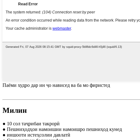
Паёми худро дар ин ҷо нависед ва ба мо фиристед
Милин
● 10 сол таҷрибаи такрорӣ
● Пешниҳодҳои намоишии намоишро пешниҳод кунед
● иншооти истеҳсолии давлатӣ