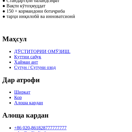
● Стандартҳои баландсифат
● Вақти кӯтоҳмуддат
● 150 + кормандони ботаҷриба
● тарҳи инқилобӣ ва инноватсионӣ
Маҳсул
ДӮСТИТОРИИ ОМӮЗИШ.
Қуттии сабук
Хаймаи ант
Сутун / Сутуни озод
Дар атрофи
Ширкат
Кор
Алоща кардан
Алоща кардан
+86 020-861828777777777