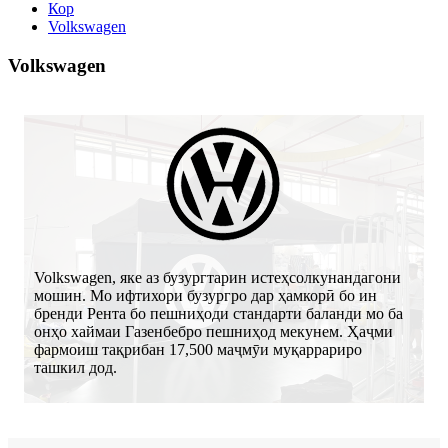
Кор
Volkswagen
Volkswagen
Volkswagen, яке аз бузургтарин истеҳсолкунандагони
мошин. Мо ифтихори бузургро дар ҳамкорӣ бо ин
бренди Рента бо пешниҳоди стандарти баланди мо ба
онҳо хаймаи Газенбебро пешниҳод мекунем. Ҳаҷми
фармоиш тақрибан 17,500 маҷмӯи муқаррариро
ташкил дод.