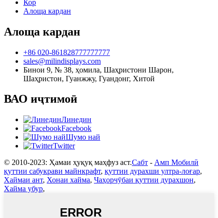
Кор
Алоща кардан
Алоща кардан
+86 020-861828777777777
sales@milindisplays.com
Бинои 9, № 38, ҳомила, Шаҳристони Шарон,
Шаҳристон, Гуанжжу, Гуандонг, Хитой
ВАО иҷтимоӣ
Линедин
Facebook
Шумо най
Twitter
© 2010-2023: Ҳамаи ҳуқуқ маҳфуз аст.
Сабт
-
Амп Мобилӣ
қуттии сабукрави майнкрафт
,
қуттии дурахши ултра-лоғар
,
Хаймаи ант
,
Хонаи хайма
,
Чаҳорчӯбаи қуттии дурахшон
,
Хайма убур
,