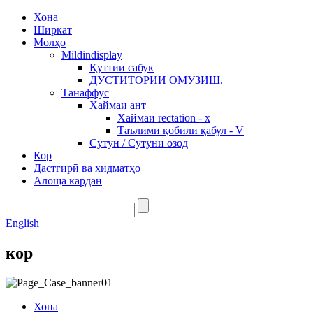
Хона
Ширкат
Молҳо
Mildindisplay
Қуттии сабук
ДӮСТИТОРИИ ОМӮЗИШ.
Танаффус
Хаймаи ант
Хаймаи rectation - x
Таълими қобили қабул - V
Сутун / Сутуни озод
Кор
Дастгирӣ ва хидматҳо
Алоща кардан
English
кор
Хона