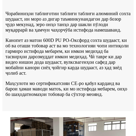
Чорабиниҳои таблиғотии таблиғи таблиғи алюминий сохта
шудааст, ин моро аз дигар таъминкунандагон дар бозор
ҷудо мекунад, зеро онҳо танҳо дар шакли пӯлоди
муқаррарӣ ва ҳамчун чаҳорчӯба истифода намешаванд.
Канопет аз матои 600D PU PO-Оксфорд сохта шудааст, ки
об ва оташи тобовар аст ва мо технологияи чопи интиқоли
гармиро истифода мебарем, ки имкон медиҳад ба
тасвирҳои дарозмуддат имкон медиҳад. Чӣ тавре ки дар
видео нишон дода шудааст, вулксвагенҳои сафед дар
мобайни канори сиёҳ ҷойгир карда шудааст, аз ҳад зиёд
ҷолиб аст.
Маҳсулоти мо сертификатсияи CE-ро қабул карданд ва
барои ҳамаи маводи матоъ, ки мо истифода мебарем, онҳо
бо шаҳодатномаҳои тобовар ба сӯхтор меоянд.