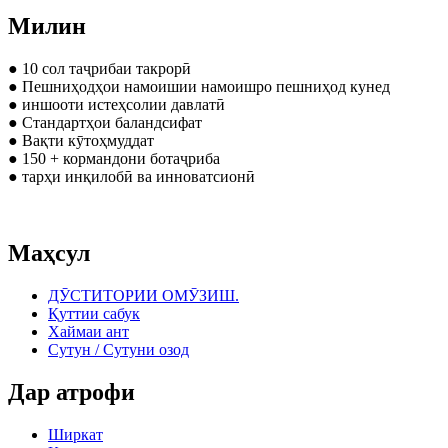
Милин
● 10 сол таҷрибаи такрорӣ
● Пешниҳодҳои намоишии намоишро пешниҳод кунед
● иншооти истеҳсолии давлатӣ
● Стандартҳои баландсифат
● Вақти кӯтоҳмуддат
● 150 + кормандони ботаҷриба
● тарҳи инқилобӣ ва инноватсионӣ
Маҳсул
ДӮСТИТОРИИ ОМӮЗИШ.
Қуттии сабук
Хаймаи ант
Сутун / Сутуни озод
Дар атрофи
Ширкат