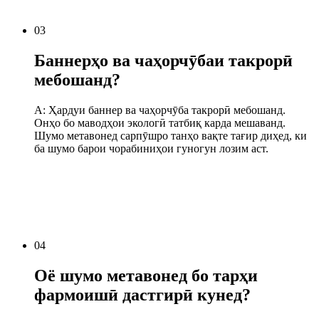
03
Баннерҳо ва чаҳорчӯбаи такрорӣ
мебошанд?
A: Ҳардуи баннер ва чаҳорчӯба такрорӣ мебошанд.
Онҳо бо маводҳои экологӣ татбиқ карда мешаванд.
Шумо метавонед сарпӯшро танҳо вақте тағир диҳед, ки
ба шумо барои чорабиниҳои гуногун лозим аст.
04
Оё шумо метавонед бо тарҳи
фармоишӣ дастгирӣ кунед?