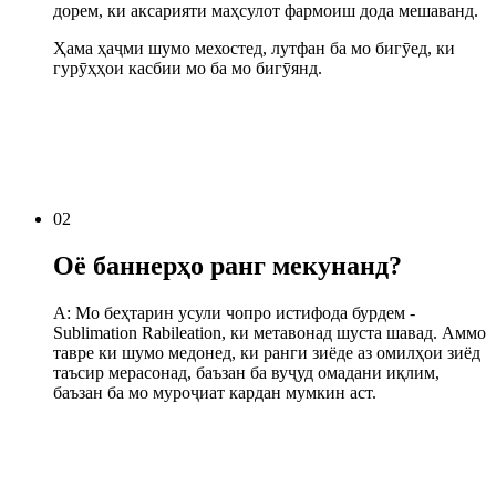
дорем, ки аксарияти маҳсулот фармоиш дода мешаванд.
Ҳама ҳаҷми шумо мехостед, лутфан ба мо бигӯед, ки
гурӯҳҳои касбии мо ба мо бигӯянд.
02
Оё баннерҳо ранг мекунанд?
A: Мо беҳтарин усули чопро истифода бурдем -
Sublimation Rabileation, ки метавонад шуста шавад. Аммо
тавре ки шумо медонед, ки ранги зиёде аз омилҳои зиёд
таъсир мерасонад, баъзан ба вуҷуд омадани иқлим,
баъзан ба мо муроҷиат кардан мумкин аст.