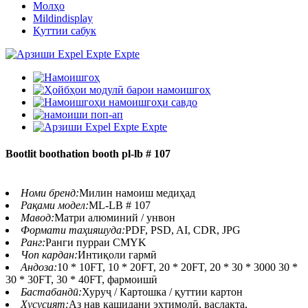
Молҳо
Mildindisplay
Қуттии сабук
Bootlit boothation booth pl-lb # 107
Номи бренд:
Милин намоиш медиҳад
Рақами модел:
ML-LB # 107
Мавод:
Матри алюминий / унвон
Формати таҳияшуда:
PDF, PSD, AI, CDR, JPG
Ранг:
Ранги пурраи CMYK
Чоп кардан:
Интиқоли гармӣ
Андоза:
10 * 10FT, 10 * 20FT, 20 * 20FT, 20 * 30 * 3000 30 *
30 * 30FT, 30 * 40FT, фармоишӣ
Бастабандӣ:
Хуруҷ / Картошка / қуттии картон
Хусусият:
Аз нав кашидани эҳтимолӣ, васлакта,