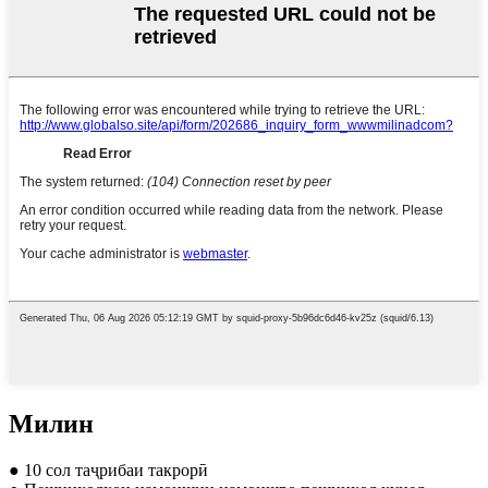
Милин
● 10 сол таҷрибаи такрорӣ