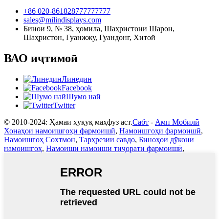
+86 020-861828777777777
sales@milindisplays.com
Бинои 9, № 38, ҳомила, Шаҳристони Шарон,
Шаҳристон, Гуанжжу, Гуандонг, Хитой
ВАО иҷтимоӣ
Линедин
Facebook
Шумо най
Twitter
© 2010-2024: Ҳамаи ҳуқуқ маҳфуз аст.
Сабт
-
Амп Мобилӣ
Хонаҳои намоишгоҳи фармоишӣ
,
Намоишгоҳи фармоишӣ
,
Намоишгоҳ Сохтмон
,
Тарҳрезии савдо
,
Биноҳои дӯкони
намоишгоҳ
,
Намоиши намоиши тиҷорати фармоишӣ
,