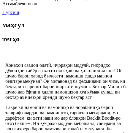
Ассамблеяи осон
Пурсиш
маҳсул
тегҳо
Хонаҳои савдои одатӣ, иҷораҳои модулӣ, гибридҳо,
дӯконҳои сайёр ва ҳатто поп-ҳою ва ҳатто поп-ҳо аст! Оё
шумо барои харид ё иҷозати намоиши савдо маънои
бештаре мекунад? Он метавонад ба фаҳмидани он чизе, ки
беҳтарин вариант барои ширкати шумост. Бигзор Милин ба
шумо дар ёфтани ҳалли намоишҳои худ кӯмак кунад, ки
беҳтар аз ниёзҳои бренди шумо беҳтар аст.
Тавре ки намоиш ва намоишҳо ва чорабиниҳо барои
ташриф овардан ва намоишгоҳ гаронтар мегарданд, мо
дарёфтем, ки хати нави мо дар блокҳои Backlit Bootlit-ро
оғоз бахшем. Ин ҳуҷраҳо модулӣ мебошанд, сайёранд ва
воситаҳоеро барои ҷамъоварӣ талаб намекунанд. Бо