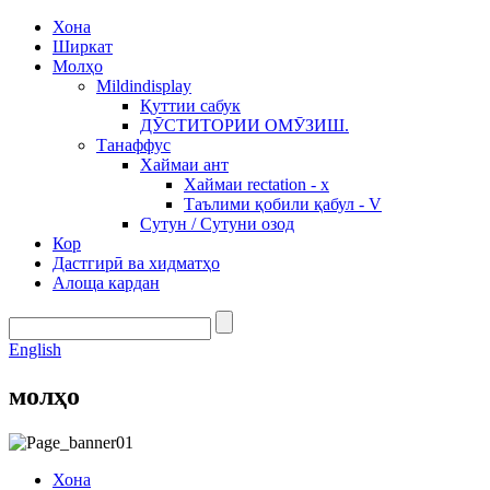
Хона
Ширкат
Молҳо
Mildindisplay
Қуттии сабук
ДӮСТИТОРИИ ОМӮЗИШ.
Танаффус
Хаймаи ант
Хаймаи rectation - x
Таълими қобили қабул - V
Сутун / Сутуни озод
Кор
Дастгирӣ ва хидматҳо
Алоща кардан
English
молҳо
Хона