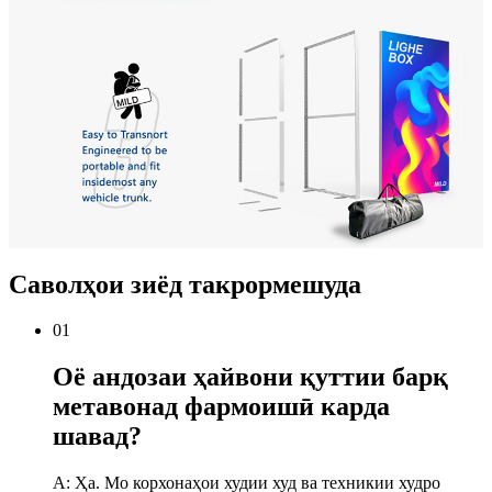
Саволҳои зиёд такрормешуда
01
Оё андозаи ҳайвони қуттии барқ ​​
метавонад фармоишӣ карда
шавад?
A: Ҳа. Мо корхонаҳои худии худ ва техникии худро