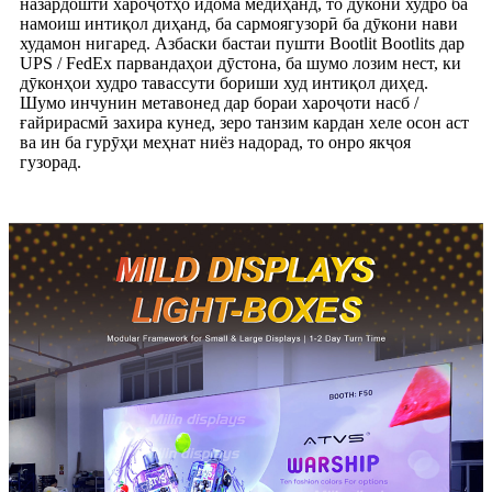
назардошти хароҷотҳо идома медиҳанд, то дӯкони худро ба
намоиш интиқол диҳанд, ба сармоягузорӣ ба дӯкони нави
худамон нигаред. Азбаски бастаи пушти Bootlit Bootlits дар
UPS / FedEx парвандаҳои дӯстона, ба шумо лозим нест, ки
дӯконҳои худро тавассути бориши худ интиқол диҳед.
Шумо инчунин метавонед дар бораи хароҷоти насб /
ғайрирасмӣ захира кунед, зеро танзим кардан хеле осон аст
ва ин ба гурӯҳи меҳнат ниёз надорад, то онро якҷоя
гузорад.