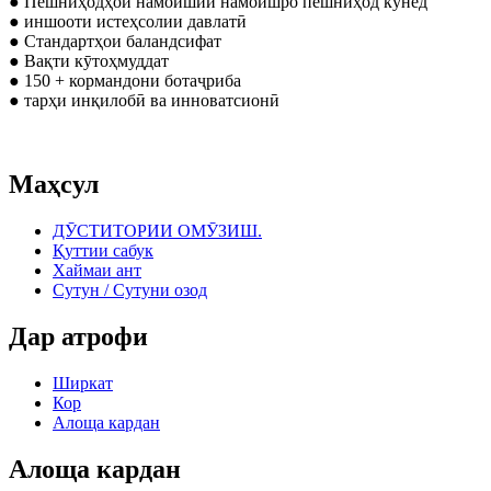
● Пешниҳодҳои намоишии намоишро пешниҳод кунед
● иншооти истеҳсолии давлатӣ
● Стандартҳои баландсифат
● Вақти кӯтоҳмуддат
● 150 + кормандони ботаҷриба
● тарҳи инқилобӣ ва инноватсионӣ
Маҳсул
ДӮСТИТОРИИ ОМӮЗИШ.
Қуттии сабук
Хаймаи ант
Сутун / Сутуни озод
Дар атрофи
Ширкат
Кор
Алоща кардан
Алоща кардан