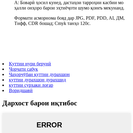
A: Боварӣ ҳосил кунед, дастаҳои тарроҳии касбии мо
ҳалли онҳоро барои эҳтиёҷоти шумо қонеъ мекунанд.
Формати асморнома бояд дар JPG, PDF, PDD, AI, ДМ,
Тифф, CDR бошад; Cmyk танҳо 120с.
Қуттии нури берунӣ
Чорчати сабук
Чаҳорчӯбаи қуттии дурахшон
қуттии дурахшон дурахшид
қуттии сурхаки лоғар
Воридшавӣ
Дархост барои иқтибос